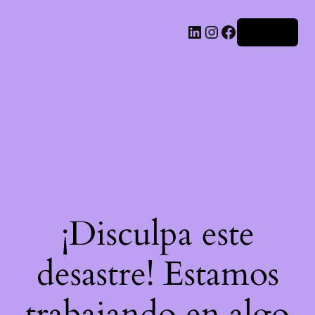
LinkedIn
Instagram
Facebook
Acceder
¡Disculpa este
desastre! Estamos
trabajando en algo