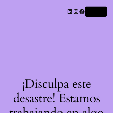
LinkedIn
Instagram
Facebook
Acceder
¡Disculpa este
desastre! Estamos
trabajando en algo