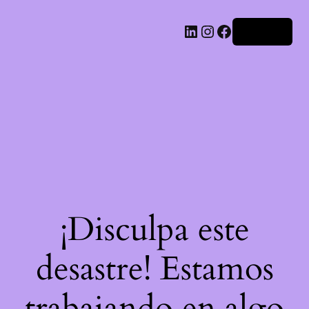
LinkedIn
Instagram
Facebook
Acceder
¡Disculpa este
desastre! Estamos
trabajando en algo