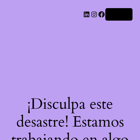
LinkedIn
Instagram
Facebook
Acceder
¡Disculpa este
desastre! Estamos
trabajando en algo