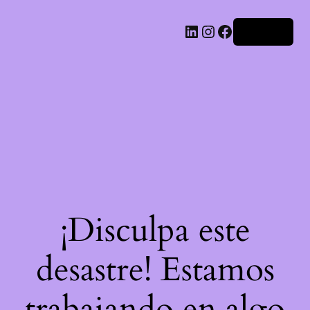
LinkedIn
Instagram
Facebook
Acceder
¡Disculpa este
desastre! Estamos
trabajando en algo