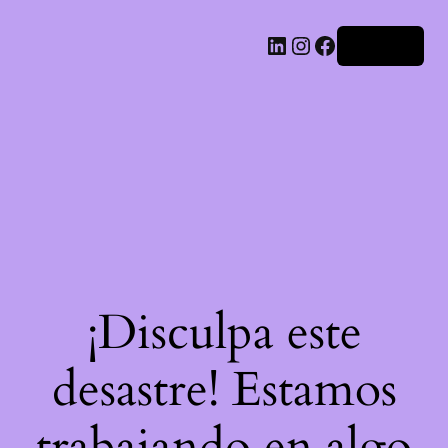
LinkedIn
Instagram
Facebook
Acceder
¡Disculpa este
desastre! Estamos
trabajando en algo