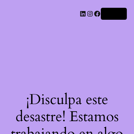
LinkedIn
Instagram
Facebook
Acceder
¡Disculpa este
desastre! Estamos
trabajando en algo