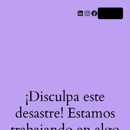
LinkedIn
Instagram
Facebook
Acceder
¡Disculpa este
desastre! Estamos
trabajando en algo