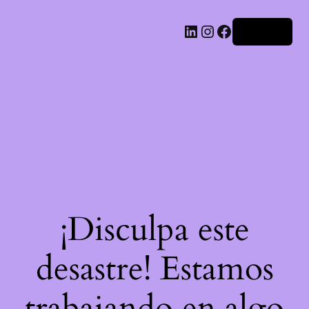
LinkedIn
Instagram
Facebook
Acceder
¡Disculpa este
desastre! Estamos
trabajando en algo