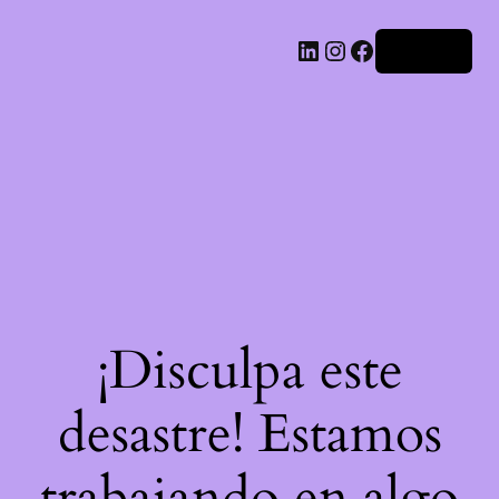
LinkedIn
Instagram
Facebook
Acceder
¡Disculpa este
desastre! Estamos
trabajando en algo