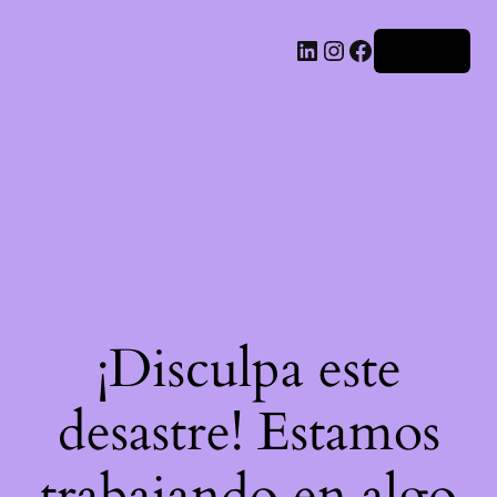
LinkedIn
Instagram
Facebook
Acceder
¡Disculpa este
desastre! Estamos
trabajando en algo