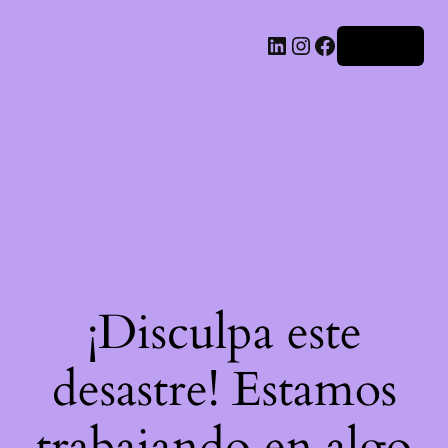
LinkedIn
Instagram
Facebook
Acceder
¡Disculpa este
desastre! Estamos
trabajando en algo