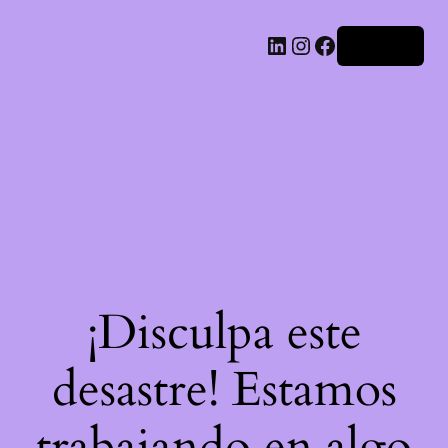
LinkedIn
Instagram
Facebook
Acceder
¡Disculpa este
desastre! Estamos
trabajando en algo