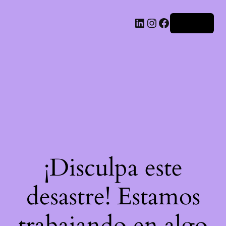
LinkedIn
Instagram
Facebook
Acceder
¡Disculpa este
desastre! Estamos
trabajando en algo