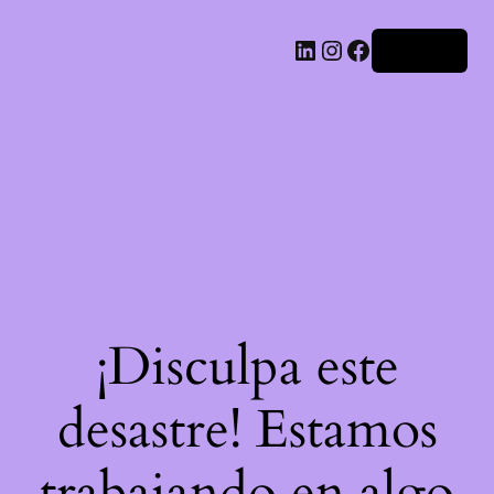
LinkedIn
Instagram
Facebook
Acceder
¡Disculpa este
desastre! Estamos
trabajando en algo