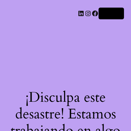
LinkedIn
Instagram
Facebook
Acceder
¡Disculpa este
desastre! Estamos
trabajando en algo