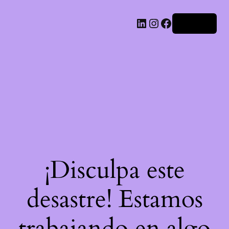
LinkedIn
Instagram
Facebook
Acceder
¡Disculpa este
desastre! Estamos
trabajando en algo