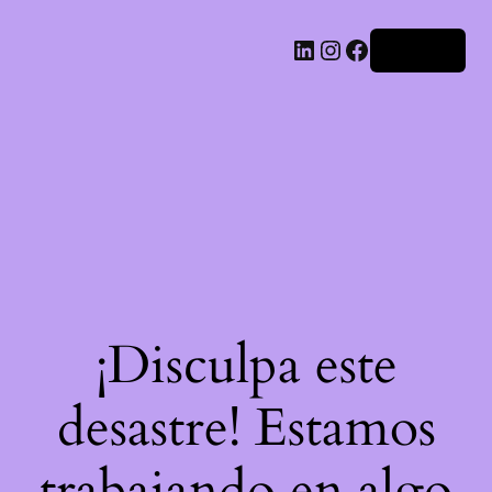
LinkedIn
Instagram
Facebook
Acceder
¡Disculpa este
desastre! Estamos
trabajando en algo