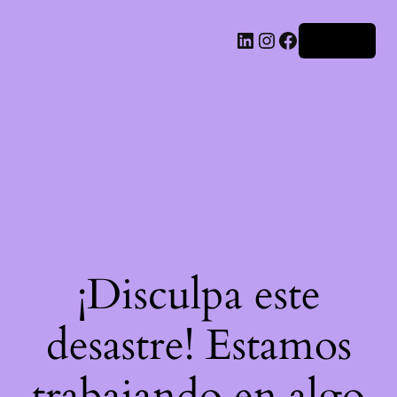
LinkedIn
Instagram
Facebook
Acceder
¡Disculpa este
desastre! Estamos
trabajando en algo