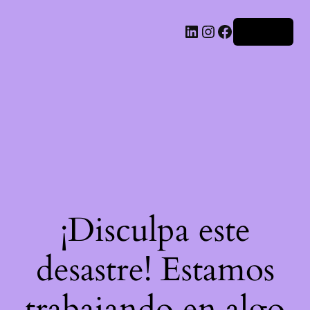
LinkedIn
Instagram
Facebook
Acceder
¡Disculpa este
desastre! Estamos
trabajando en algo