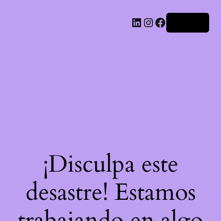
LinkedIn
Instagram
Facebook
Acceder
¡Disculpa este
desastre! Estamos
trabajando en algo