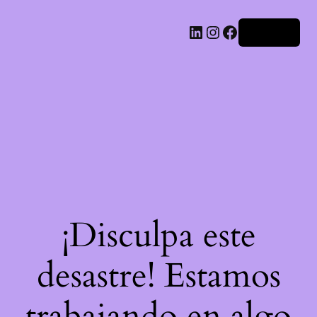
LinkedIn
Instagram
Facebook
Acceder
¡Disculpa este
desastre! Estamos
trabajando en algo