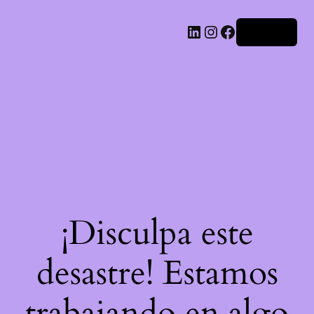
LinkedIn
Instagram
Facebook
Acceder
¡Disculpa este
desastre! Estamos
trabajando en algo