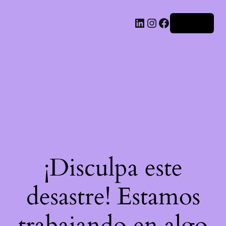
LinkedIn
Instagram
Facebook
Acceder
¡Disculpa este
desastre! Estamos
trabajando en algo