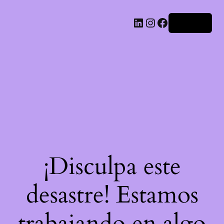
LinkedIn
Instagram
Facebook
Acceder
¡Disculpa este
desastre! Estamos
trabajando en algo