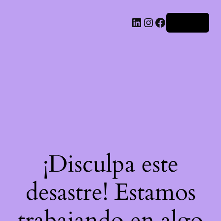
LinkedIn
Instagram
Facebook
Acceder
¡Disculpa este
desastre! Estamos
trabajando en algo