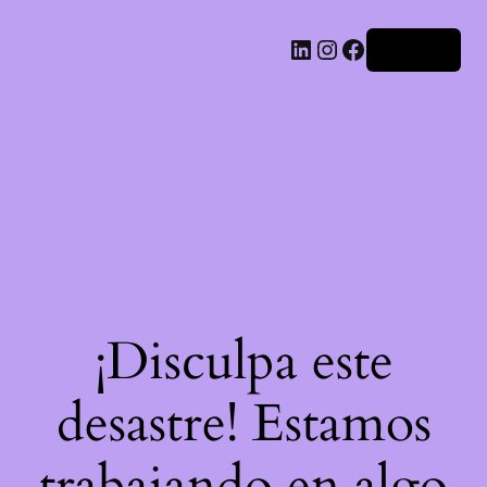
LinkedIn
Instagram
Facebook
Acceder
¡Disculpa este
desastre! Estamos
trabajando en algo