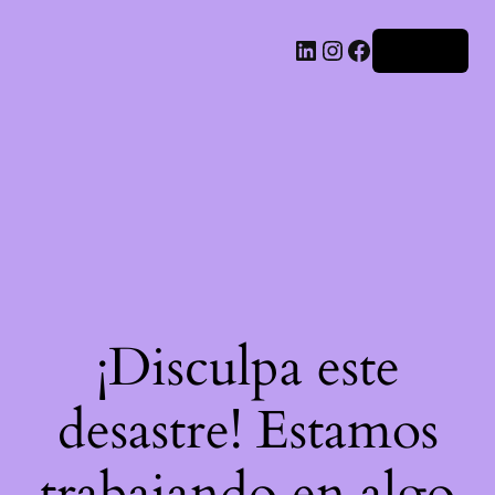
LinkedIn
Instagram
Facebook
Acceder
¡Disculpa este
desastre! Estamos
trabajando en algo