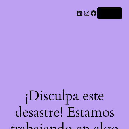
LinkedIn
Instagram
Facebook
Acceder
¡Disculpa este
desastre! Estamos
trabajando en algo