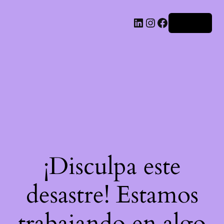
LinkedIn
Instagram
Facebook
Acceder
¡Disculpa este
desastre! Estamos
trabajando en algo