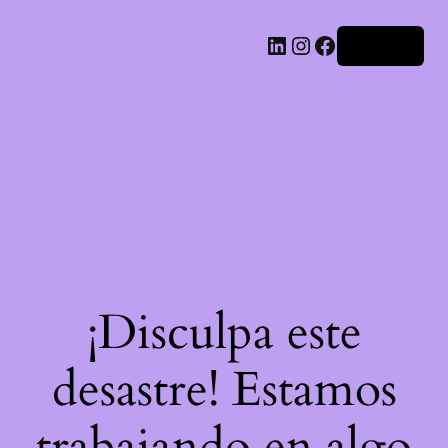
LinkedIn
Instagram
Facebook
Acceder
¡Disculpa este
desastre! Estamos
trabajando en algo