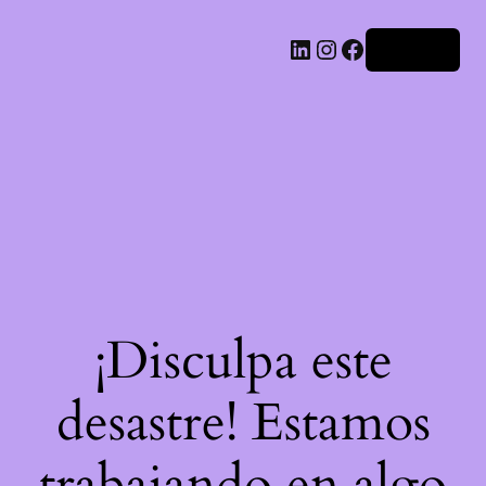
LinkedIn
Instagram
Facebook
Acceder
¡Disculpa este
desastre! Estamos
trabajando en algo