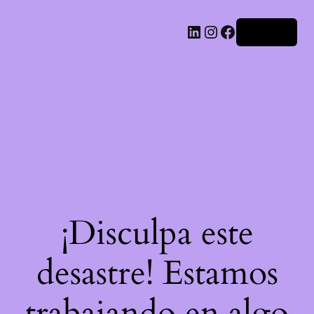
LinkedIn
Instagram
Facebook
Acceder
¡Disculpa este
desastre! Estamos
trabajando en algo