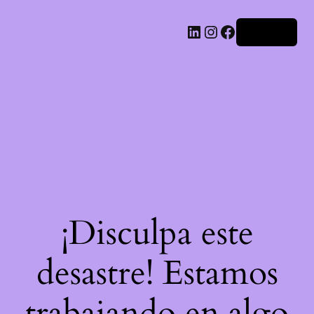
LinkedIn
Instagram
Facebook
Acceder
¡Disculpa este
desastre! Estamos
trabajando en algo