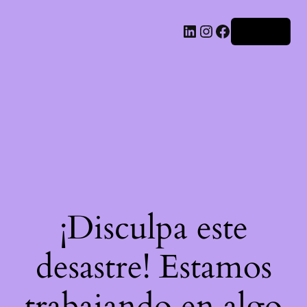
LinkedIn
Instagram
Facebook
Acceder
¡Disculpa este
desastre! Estamos
trabajando en algo