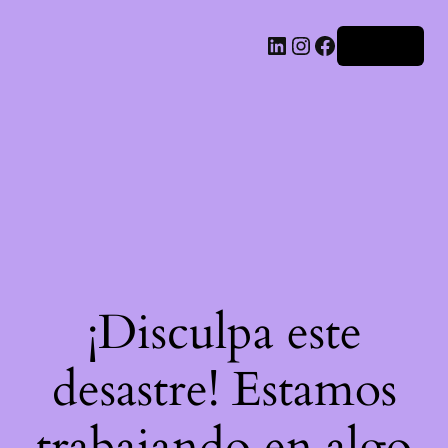
LinkedIn
Instagram
Facebook
Acceder
¡Disculpa este
desastre! Estamos
trabajando en algo