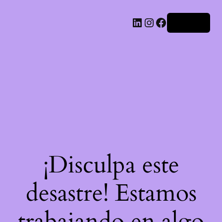
LinkedIn
Instagram
Facebook
Acceder
¡Disculpa este
desastre! Estamos
trabajando en algo