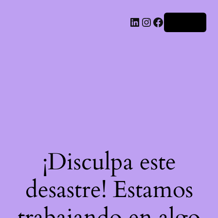
LinkedIn
Instagram
Facebook
Acceder
¡Disculpa este
desastre! Estamos
trabajando en algo