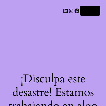
LinkedIn
Instagram
Facebook
Acceder
¡Disculpa este
desastre! Estamos
trabajando en algo