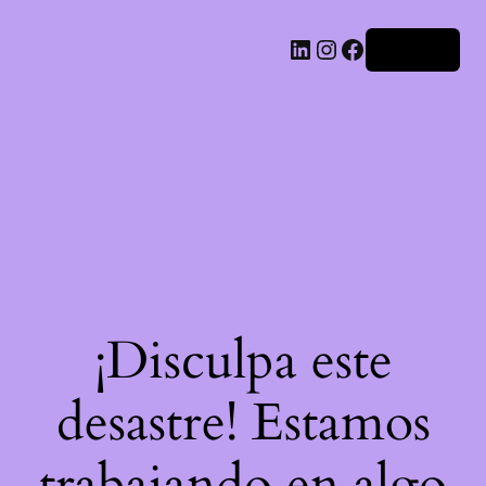
LinkedIn
Instagram
Facebook
Acceder
¡Disculpa este
desastre! Estamos
trabajando en algo