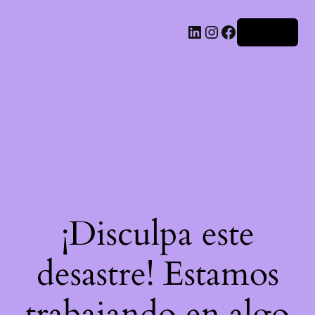
LinkedIn
Instagram
Facebook
Acceder
¡Disculpa este
desastre! Estamos
trabajando en algo