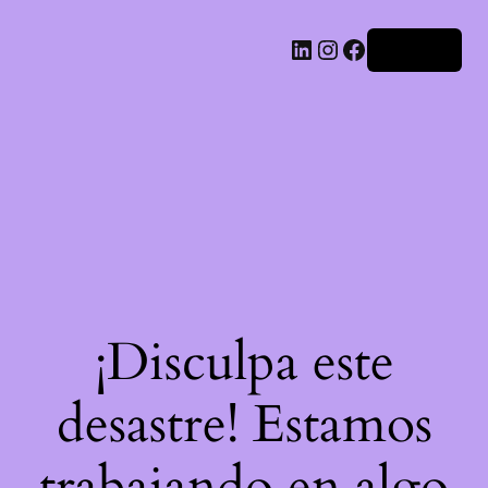
LinkedIn
Instagram
Facebook
Acceder
¡Disculpa este
desastre! Estamos
trabajando en algo