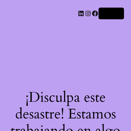
LinkedIn
Instagram
Facebook
Acceder
¡Disculpa este
desastre! Estamos
trabajando en algo