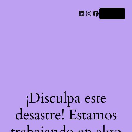
LinkedIn
Instagram
Facebook
Acceder
¡Disculpa este
desastre! Estamos
trabajando en algo